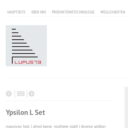
HAUPTSEITE
ÜBER UNS
PRODUKTIONSTECHNOLOGIE
MÖGLICHKEITEN
Ypsilon L Set
massives holz | ulme| beine: rostfreier stahl | diverse größen