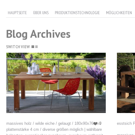
HAUPTSEITE
ÜBER UNS
PRODUKTIONSTECHNOLOGIE
MÖGLICHKEITEN
Blog Archives
SWITCH VIEW
massives holz / wilde eiche / gelaugt / 180x90x76cm /
0
esstsich 
plattenstärke 4 cm / diverse größen möglich | wählbare