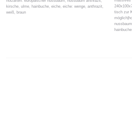
massives 
holzarten: europäischer nussbaum, nussbaum anthrazit,
240x100x7
kirsche, ulme, hainbuche, eiche, eiche: wenge, anthrazit,
tisch zur
weiß, braun
möglich|ho
nussbaum,
hainbuche,