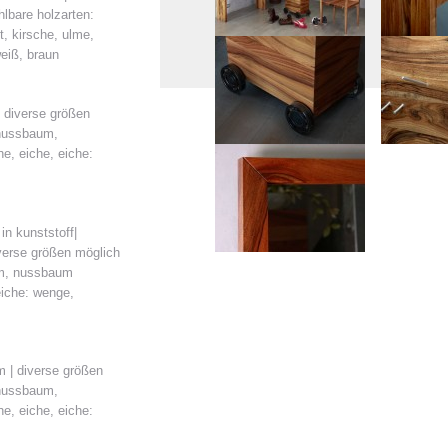
lbare holzarten:
, kirsche, ulme,
weiß, braun
 diverse größen
 nussbaum,
e, eiche, eiche:
in kunststoff|
verse größen möglich
um, nussbaum
eiche: wenge,
 | diverse größen
 nussbaum,
e, eiche, eiche: