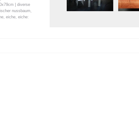
0x79cm | diverse
äischer nussbaum,
e, eiche, eiche: